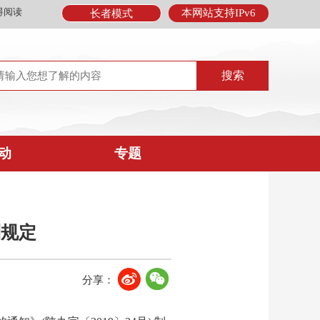
碍阅读
本网站支持IPv6
长者模式
动
专题
制规定
分享：