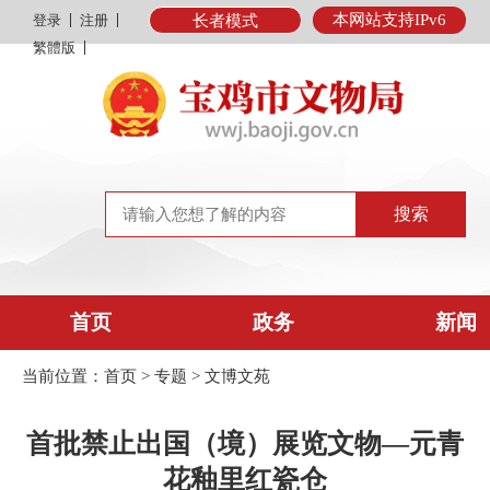
本网站支持IPv6
登录
注册
长者模式
繁體版
首页
政务
新闻
当前位置：
首页
>
专题
>
文博文苑
首批禁止出国（境）展览文物—元青
花釉里红瓷仓