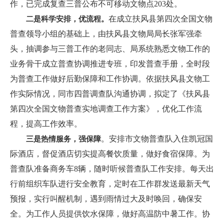
作，已完成复查三普公布不可移动文物点203处。
在成立扶风县第四次全国文物
二是科学安排，优流程。
普查领导小组的基础上，由扶风县文物局局长张军强牵
头，抽调参与三普工作的老同志、局系统熟悉文物工作的
业务骨干成立普查协调推进专班，印发普查手册，全时段
为普查工作做好后勤保障和工作协调。依据扶风县文物工
作实际情况，同市四普调查队沟通协调，拟定了《扶风县
第四次全国文物普查实地调查工作方案》，优化工作流
程，提高工作效率。
。安排市文物普查队入住凯冠国
三是热情服务，强保障
际酒店，督促酒店切实提高餐饮质量，做好食宿保障。为
普查队准备商务车8辆，随时听候普查队工作安排。每天出
行前组织车队进行安全教育，定时在工作群发送最新天气
预报，实行叫醒机制，遇到雨情过大及时唤回，确保安
全。为工作人员提供饮水保障，做好高温防中暑工作。协