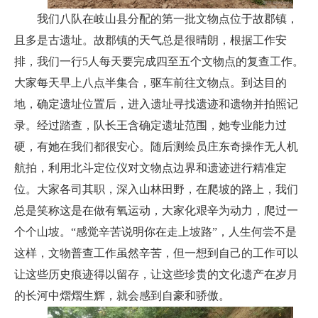
我们八队在岐山县分配的第一批文物点位于故郡镇，
且多是古遗址。故郡镇的天气总是很晴朗，根据工作安
排，我们一行5人每天要完成四至五个文物点的复查工作。
大家每天早上八点半集合，驱车前往文物点。到达目的
地，确定遗址位置后，进入遗址寻找遗迹和遗物并拍照记
录。经过踏查，队长王含确定遗址范围，她专业能力过
硬，有她在我们都很安心。随后测绘员庄东奇操作无人机
航拍，利用北斗定位仪对文物点边界和遗迹进行精准定
位。大家各司其职，深入山林田野，在爬坡的路上，我们
总是笑称这是在做有氧运动，大家化艰辛为动力，爬过一
个个山坡。“感觉辛苦说明你在走上坡路”，人生何尝不是
这样，文物普查工作虽然辛苦，但一想到自己的工作可以
让这些历史痕迹得以留存，让这些珍贵的文化遗产在岁月
的长河中熠熠生辉，就会感到自豪和骄傲。