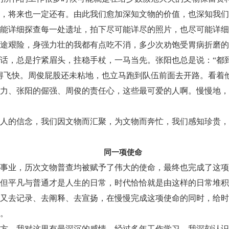
，将来也一定还有。由此我们愈加深知文物的价值，也深知我们
能详细探查每一处遗址，拍下尽可能详尽的照片，也尽可能详细
途艰险，身强力壮的我都有点吃不消，多少次劝饱受胃病折磨的
话，总是拧紧眉头，拄稳手杖，一马当先。张阳也总是说：“都到
得飞快。周俊屁股还未粘地，也立马跑到队伍前面去开路。看着
力、张阳的倔强、周俊的责任心，这些最可爱的人啊。慢慢地，
有人的信念，我们因文物而汇聚，为文物而奔忙，我们感知珍贵，
同一项使命
事业，历次文物普查均被赋予了伟大的使命，最终也完成了这项
但平凡与普通才是人生的日常，时代恰恰就是由这样的日常堆积
又去记录、去阐释、去宣扬，在慢慢完成这项使命的同时，给时
。
方，我对这里有最深沉的感情。经过多年工作学习，我深刻认识