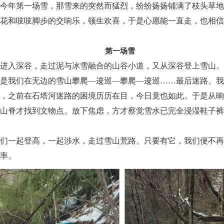
今年第一场雪，那雪来的突然而猛烈，纷纷扬扬铺满了枝头草地
花和吱吱脚步的交响乐，顿生欢喜，于是心愿能一直走，也相信
第一场雪
进入深谷，走过泥与冰雪融合的山谷小道，又从深谷登上雪山。
是我们在无边的雪山攀爬—逡巡—攀爬—逡巡……最后迷路。我
，之前在石塔河迷路的困境历历在目，今日竟也如此。于是从晌
山脊才找到文物点。放下焦虑，方才察觉雪水已完全浸湿鞋子裤
们一起登高，一起涉水，走过雪山荒路。只要有它，我们便不再
率。