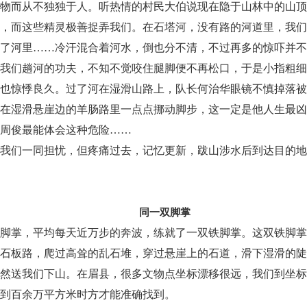
物而从不独独于人。听热情的村民大伯说现在隐于山林中的山顶
，而这些精灵极善捉弄我们。在石塔河，没有路的河道里，我们
了河里……冷汗混合着河水，倒也分不清，不过再多的惊吓并不
我们趟河的功夫，不知不觉咬住腿脚便不再松口，于是小指粗细
也惊悸良久。过了河在湿滑山路上，队长何治华眼镜不慎掉落被
在湿滑悬崖边的羊肠路里一点点挪动脚步，这一定是他人生最凶
周俊最能体会这种危险……
我们一同担忧，但疼痛过去，记忆更新，跋山涉水后到达目的地
同一双脚掌
脚掌，平均每天近万步的奔波，练就了一双铁脚掌。这双铁脚掌
石板路，爬过高耸的乱石堆，穿过悬崖上的石道，滑下湿滑的陡
然送我们下山。在眉县，很多文物点坐标漂移很远，我们到坐标
到百余万平方米时方才能准确找到。