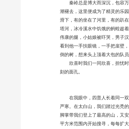
秦岭总是博大而深沉，包容万
潮褪去，这里便成为了精灵的乐园
滑下，有的坐在了河里，有的趴在
塔河，冰冷溪水中饥饿的蚂蝗趁着
伟康的腿，小姑娘被吓哭，男子汉
看到他一手扶眼镜，一手把崖壁，
倒的树，想来头上顶着大包的队员
欣喜时我们一同欣喜，担忧时
刻的面孔。
在我眼中，四普人长着同一双
严寒。在太白山，我们踏过光秃的
脚掌带我们登上了最高的山，又安
平方米范围内开始搜寻，每每扩大