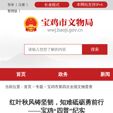
本网站支持IPv6
登录
注册
长者模式
繁體版
首页
政务
新闻
当前位置：
首页
>
专题
>
宝鸡市第四次全国文物普查
红叶秋风铸坚韧，知难砥砺勇前行
——宝鸡“四普”纪实