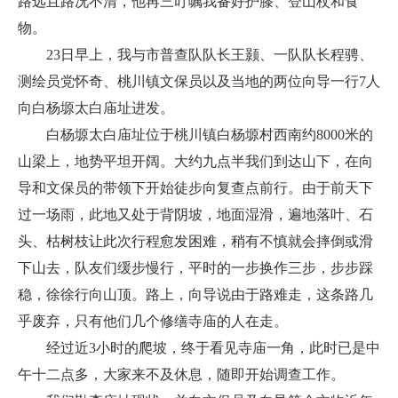
路远且路况不清，他再三叮嘱我备好护膝、登山杖和食
物。
23日早上，我与市普查队队长王颢、一队队长程骋、
测绘员党怀奇、桃川镇文保员以及当地的两位向导一行7人
向白杨塬太白庙址进发。
白杨塬太白庙址位于桃川镇白杨塬村西南约8000米的
山梁上，地势平坦开阔。大约九点半我们到达山下，在向
导和文保员的带领下开始徒步向复查点前行。由于前天下
过一场雨，此地又处于背阴坡，地面湿滑，遍地落叶、石
头、枯树枝让此次行程愈发困难，稍有不慎就会摔倒或滑
下山去，队友们缓步慢行，平时的一步换作三步，步步踩
稳，徐徐行向山顶。路上，向导说由于路难走，这条路几
乎废弃，只有他们几个修缮寺庙的人在走。
经过近3小时的爬坡，终于看见寺庙一角，此时已是中
午十二点多，大家来不及休息，随即开始调查工作。