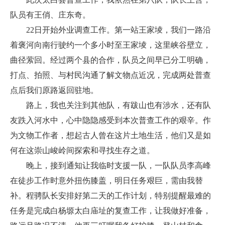
队员有王俏、庄东奇。
22日开始外业调查工作。第一站王家堎，我们一路沿
着褒河向南行驶约一个多小时至王家堎，这里峡谷壁立，
曲径萦回。经过两个县的合作，队员之间早已分工明确，
打点、拍照、与村民沟通了解文物点近况，完成两处普查
点后我们原路返回驻地。
路上，我也关注到其他队，有跋山也有涉水，还有队
友跌入河水中，心中隐隐感受到本次普查工作的艰辛。作
为文物工作者，想起古人曾在这片土地生活，他们又是如
何在这崇山峻岭间探索和寻找生存之道。
晚上，接到通知让我临时支援一队，一队队员李高峰
在徒步工作时意外扭伤膝盖，明日任务艰巨，需由我替
补。程骋队长安排好第二天的工作计划，特别提醒最难的
任务是完成白杨塬太白庙址的复查工作，让我做好准备，