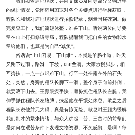
我们勘查庙址现状，并向文保员及向导简介文物近年
的保护情况，党怀奇用RTK对各个关键点进行坐标获取，
程队长和我对庙址现状进行拍照记录，测量附属碑刻。做
完复查工作，我们简短休整，准备下山。听说两位向导要
留在山上打扫修缮寺庙，程队提醒我们把自备的食物和水
留给他们，也算是为自己“减负”。
俗话说“上山容易，下山难”，本就是羊肠小道，昨天
又刚下过雨，路滑，下坡，buff叠满。大家放慢脚步，相
互搀扶，一点一点艰难下山。行至一处裸露在外的石头
处，突然，身旁的程队长脚下一滑，整个身子向前扑倒，
就要滚下山去。王颢眼疾手快，顺势抓住程队长左腿，我
伸手抓住程队长左胳膊，扶起他在平缓处休息。歇息之后
程队长说他并无大碍，真是有惊无险。歇息时王颢为缓解
我们刚才的紧张情绪，与众人讲起二普、三普时的前辈们
是如何在艰苦条件下发现文物资源。不免感慨，是啊！每