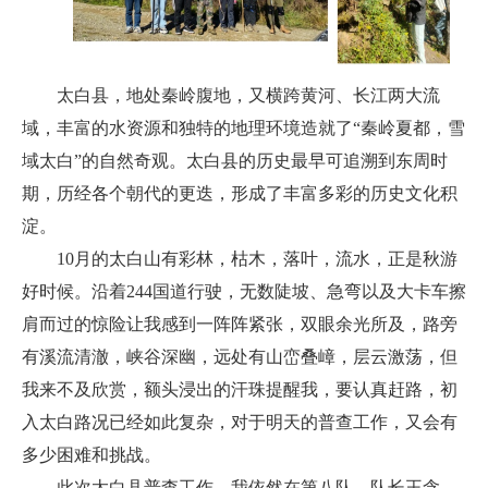
太白县，地处秦岭腹地，又横跨黄河、长江两大流
域，丰富的水资源和独特的地理环境造就了“秦岭夏都，雪
域太白”的自然奇观。太白县的历史最早可追溯到东周时
期，历经各个朝代的更迭，形成了丰富多彩的历史文化积
淀。
10月的太白山有彩林，枯木，落叶，流水，正是秋游
好时候。沿着244国道行驶，无数陡坡、急弯以及大卡车擦
肩而过的惊险让我感到一阵阵紧张，双眼余光所及，路旁
有溪流清澈，峡谷深幽，远处有山峦叠嶂，层云激荡，但
我来不及欣赏，额头浸出的汗珠提醒我，要认真赶路，初
入太白路况已经如此复杂，对于明天的普查工作，又会有
多少困难和挑战。
此次太白县普查工作，我依然在第八队，队长王含，