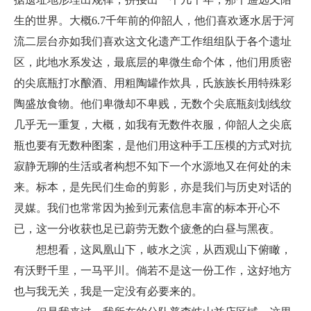
生的世界。大概6.7千年前的仰韶人，他们喜欢逐水居于河
流二层台亦如我们喜欢这文化遗产工作组组队于各个遗址
区，此地水系发达，最底层的卑微生命个体，他们用质密
的尖底瓶打水酿酒、用粗陶罐作炊具，氏族族长用特殊彩
陶盛放食物。他们卑微却不卑贱，无数个尖底瓶刻划线纹
几乎无一重复，大概，如我有无数件衣服，仰韶人之尖底
瓶也要有无数种图案，是他们用这种手工压模的方式对抗
寂静无聊的生活或者构想不知下一个水源地又在何处的未
来。标本，是先民们生命的剪影，亦是我们与历史对话的
灵媒。我们也常常因为捡到元素信息丰富的标本开心不
已，这一分收获也足已蔚劳无数个疲惫的白昼与黑夜。
想想看，这凤凰山下，岐水之滨，从西观山下俯瞰，
有沃野千里，一马平川。倘若不是这一份工作，这好地方
也与我无关，我是一定没有必要来的。