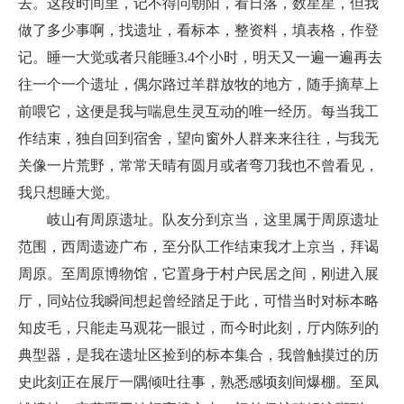
去。这段时间里，记不得问朝阳，看日落，数星星，但我
做了多少事啊，找遗址，看标本，整资料，填表格，作登
记。睡一大觉或者只能睡3.4个小时，明天又一遍一遍再去
往一个一个遗址，偶尔路过羊群放牧的地方，随手摘草上
前喂它，这便是我与喘息生灵互动的唯一经历。每当我工
作结束，独自回到宿舍，望向窗外人群来来往往，与我无
关像一片荒野，常常天晴有圆月或者弯刀我也不曾看见，
我只想睡大觉。
岐山有周原遗址。队友分到京当，这里属于周原遗址
范围，西周遗迹广布，至分队工作结束我才上京当，拜谒
周原。至周原博物馆，它置身于村户民居之间，刚进入展
厅，同站位我瞬间想起曾经踏足于此，可惜当时对标本略
知皮毛，只能走马观花一眼过，而今时此刻，厅内陈列的
典型器，是我在遗址区捡到的标本集合，我曾触摸过的历
史此刻正在展厅一隅倾吐往事，熟悉感顷刻间爆棚。至凤