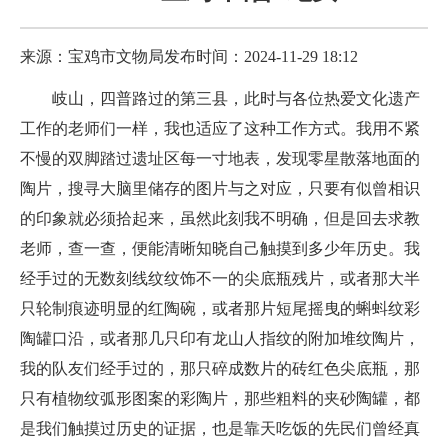
来源：宝鸡市文物局
发布时间：2024-11-29 18:12
岐山，四普路过的第三县，此时与各位热爱文化遗产
工作的老师们一样，我也适应了这种工作方式。我用不紧
不慢的双脚踏过遗址区每一寸地表，发现零星散落地面的
陶片，搜寻大脑里储存的图片与之对应，只要有似曾相识
的印象就必须拾起来，虽然此刻我不明确，但是回去求教
老师，查一查，便能清晰知晓自己触摸到多少年历史。我
经手过的无数刻线纹纹饰不一的尖底瓶残片，或者那大半
只轮制痕迹明显的红陶碗，或者那片短尾摇曳的蝌蚪纹彩
陶罐口沿，或者那几只印有龙山人指纹的附加堆纹陶片，
我的队友们经手过的，那只碎成数片的砖红色尖底瓶，那
只有植物纹弧形图案的彩陶片，那些粗料的夹砂陶罐，都
是我们触摸过历史的证据，也是靠天吃饭的先民们曾经真