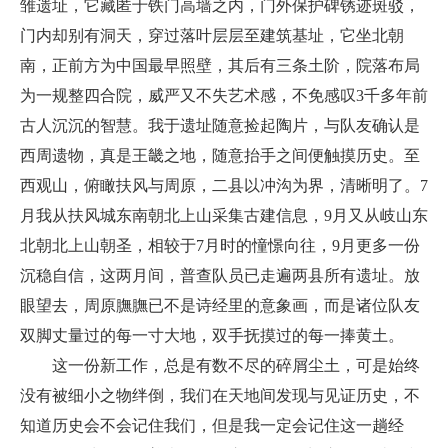
雏遗址，它藏匿于铁门高墙之内，门外保护碑锈迹斑驳，
门内却别有洞天，穿过落叶层层至建筑基址，它坐北朝
南，正前方为中国最早照壁，其后有三条土阶，院落布局
为一规整四合院，威严又不失艺术感，不免感叹3千多年前
古人沉沉的智慧。我于遗址随意捡起陶片，与队友确认是
西周遗物，真是王畿之地，随意抬手之间便触摸历史。至
西观山，俯瞰扶风与周原，二县以冲沟为界，清晰明了。7
月我从扶风城东南朝北上山采集古建信息，9月又从岐山东
北朝北上山朝圣，相较于7月时的憧憬向往，9月更多一份
沉稳自信，这两月间，普查队员已走遍两县所有遗址。放
眼望去，周原膴膴已不是诗经里的意象画，而是诸位队友
双脚丈量过的每一寸大地，双手抚摸过的每一捧黄土。
这一份新工作，总是有数不尽的碎屑尘土，可是始终
没有被细小之物绊倒，我们在天地间发现与见证历史，不
知道历史会不会记住我们，但是我一定会记住这一趟经