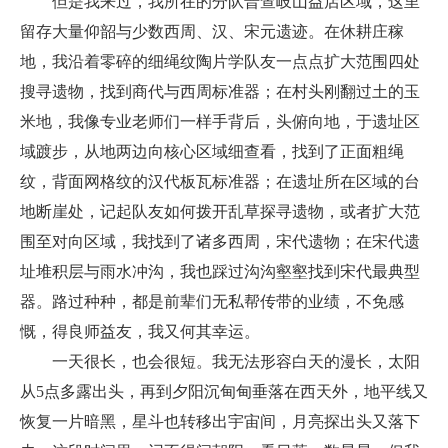
但是我来过，我所在的分队普查岐山益店区域，这里
留存大量仰韶与少数西周、汉、宋元遗迹。在休耕庄稼
地，我沿着零碎的细绳纹陶片学队友一点点扩大范围四处
搜寻遗物，找到商代与西周标准器；在村头刚翻过土的玉
米地，我像专业老师们一样手背后，头俯向地，于遗址区
域踱步，从地两边向核心区域细查看，找到了正面粗绳
纹，背面网格纹的汉代板瓦标准器；在遗址所在区域的台
地断崖处，记起队友如何拨开乱草探寻遗物，或者扩大范
围至对向区域，我找到了诸多西周，宋代遗物；在宋代遗
址堆积层与雨水冲沟，我也踩过沟沟壑壑找到宋代最典型
器。路过种种，都是前辈们无私帮传带的业绩，不免感
慨，得良师益友，我又何其幸运。
一天很长，也会很短。我无法形容白天的漫长，太阳
从5点多露出头，再到夕阳沉甸甸垂落在西天外，地平线又
恢复一片暗黑，星斗也转移出宇宙间，月亮探出头又落下