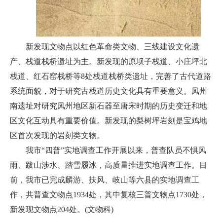
新发现文物点以红色革命类文物、三线建设文化遗
产、栈道栈桥遗址为主。新发现的原坝子栈道、小庄坪北
栈道、红石窑栈桥等8处栈道栈桥类遗址，完善了古代道路
系统面貌，对于研究古栈道历史文化具有重要意义。凤州
南遗址对研究凤州地区新石器至唐宋时期的历史变迁和地
区文化互动具有重要价值。新发现的梨树坪岩刻是宝鸡地
区首次发现的岩刻类文物。
我市“四普”实地调查工作开展以来，普查队员不惧风
雨、跋山涉水、踏雪履冰，高质量推进实地调查工作。目
前，我市已完成麟游、扶风、岐山等六县的实地调查工
作，共普查文物点1934处，其中复核三普文物点1730处，
新发现文物点204处。(文物科)