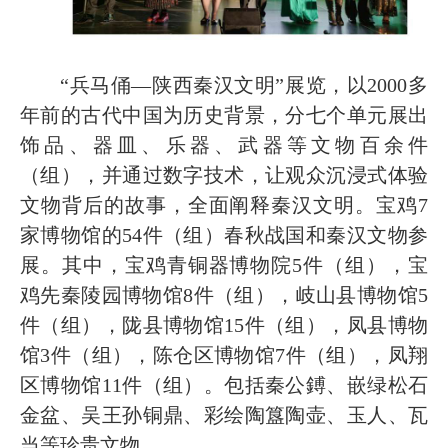
“兵马俑—陕西秦汉文明”展览，以2000多
年前的古代中国为历史背景，分七个单元展出
饰品、器皿、乐器、武器等文物百余件
（组），并通过数字技术，让观众沉浸式体验
文物背后的故事，全面
阐释秦汉文明。
宝鸡7
家博物馆的54件（组）春秋战国和秦汉文物参
展。其中，宝鸡青铜器博物院5件（组），宝
鸡先秦陵园博物馆8件（组），岐山县博物馆5
件（组），陇县博物馆15件（组），凤县博物
馆3件（组），陈仓区博物馆7件（组），凤翔
区博物馆11件（组）。包括秦公鎛、嵌绿松石
金盆、吴王孙铜鼎、彩绘陶簋陶壶、玉人、瓦
当等珍贵文物。