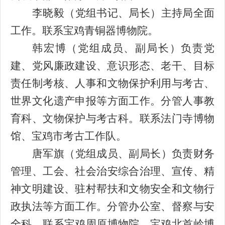
李晓毅
（党组书记、局长）主持局全面
工作。联系宝鸡青铜器博物院。
韩宏博
（党组成员、副局长）
负责
党
建、党风廉政建设、意识形态、老干、目标
责任制考核、人事
和
文物保护
利用
与考古、
世界文化遗产申报
等方面工作
。分管人事教
育科、文物保护与考古科。联系法门寺博物
馆、宝鸡市考古工作队。
唐军旗
（党组成员、副局长
）负责财务
管理、工会、
社会治安综合治理
、
宣传、
精
神文明建设
、驻村帮扶和
文物安全和文物行
政执法等方面工作。分管
办公室、
督察与安
全科
。联系宝鸡周原博物院、宝鸡北首岭博