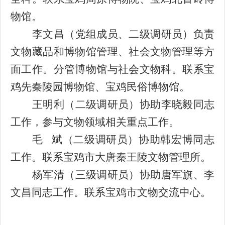
物馆。
李文昌（党组成员、
二级
调研员）负责
文物藏品和
博物馆管理、社会文物管理等方
面工作。
分管
博物馆
与
社会文物
科
。联系宝
鸡先秦陵园博物馆、宝鸡民俗博物馆。
王明利（二级调研员）
协助
李晓毅
同志
工作
，参与文物领域相关重点工作
。
毛 斌（
二级
调研员）协助
韩宏博
同志
工作
。联系宝鸡市大唐秦王陵文物管理所。
杨军清（
三级
调研员）协助
唐军旗、
李
文昌同志工作。联系宝鸡市文物交流中心。