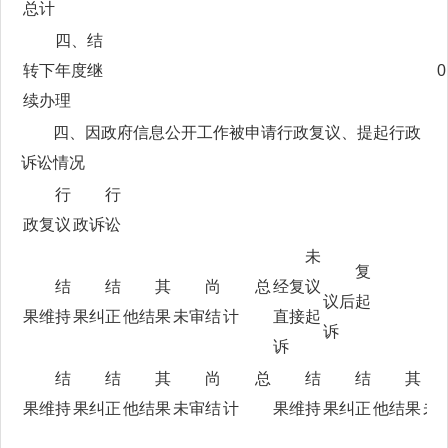
总计
四、结
转下年度继
0
续办理
四、因政府信息公开工作被申请行政复议、提起行政
诉讼情况
行
行
政复议
政诉讼
未
复
结
结
其
尚
总
经复议
议后起
果维持
果纠正
他结果
未审结
计
直接起
诉
诉
结
结
其
尚
总
结
结
其
果维持
果纠正
他结果
未审结
计
果维持
果纠正
他结果
未